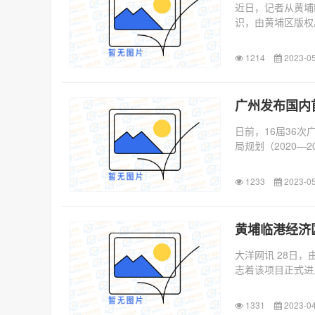
近日，记者从黄埔
识，由黄埔区版权
电通版权...
1214
2023-05
广州发布国内
日前，16届36
局规划（2020—
1233
2023-05
黄埔临港经济
大洋网讯 28日
志着该项目正式进
铁十...
1331
2023-04