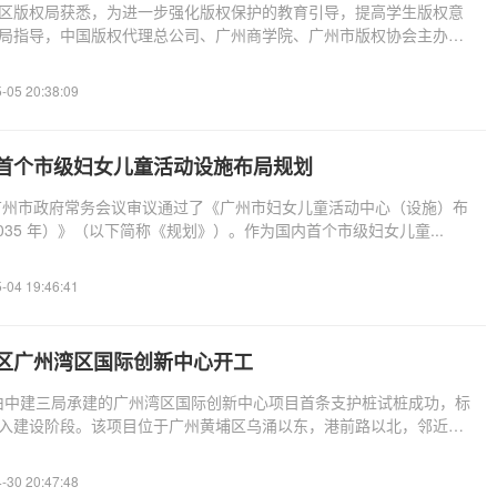
区版权局获悉，为进一步强化版权保护的教育引导，提高学生版权意
局指导，中国版权代理总公司、广州商学院、广州市版权协会主办，
-05 20:38:09
首个市级妇女儿童活动设施布局规划
次广州市政府常务会议审议通过了《广州市妇女儿童活动中心（设施）布
2035 年）》（以下简称《规划》）。作为国内首个市级妇女儿童...
-04 19:46:41
区广州湾区国际创新中心开工
，由中建三局承建的广州湾区国际创新中心项目首条支护桩试桩成功，标
入建设阶段。该项目位于广州黄埔区乌涌以东，港前路以北，邻近地
-30 20:47:48