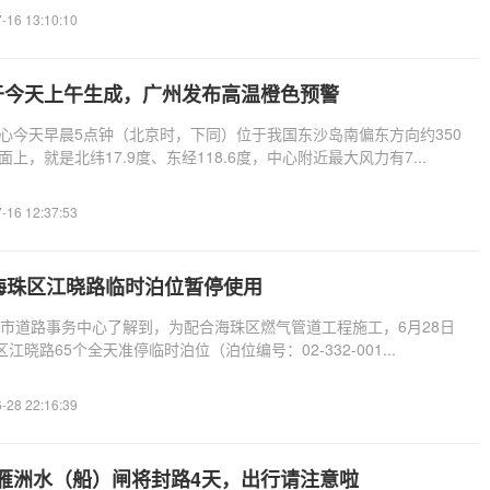
-16 13:10:10
于今天上午生成，广州发布高温橙色预警
心今天早晨5点钟（北京时，下同）位于我国东沙岛南偏东方向约350
上，就是北纬17.9度、东经118.6度，中心附近最大风力有7...
-16 12:37:53
，海珠区江晓路临时泊位暂停使用
州市道路事务中心了解到，为配合海珠区燃气管道工程施工，6月28日
江晓路65个全天准停临时泊位（泊位编号：02-332-001...
-28 22:16:39
雁洲水（船）闸将封路4天，出行请注意啦