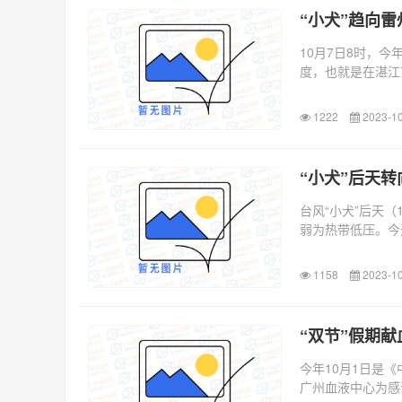
“小犬”趋向
10月7日8时，今
度，也就是在湛江
1222
2023-10
“小犬”后天
台风“小犬”后天
弱为热带低压。今天
1158
2023-10
“双节”假期
今年10月1日是
广州血液中心为感谢