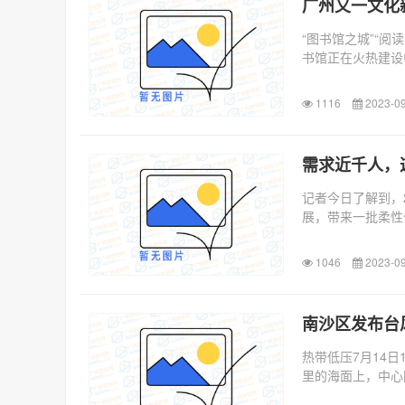
广州又一文化
“图书馆之城”“
书馆正在火热建设
旁...
1116
2023-09
需求近千人，
记者今日了解到，2
展，带来一批柔性
1046
2023-09
南沙区发布台
热带低压7月14日
里的海面上，中心