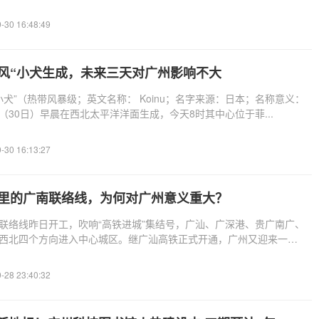
-30 16:48:49
台风“小犬生成，未来三天对广州影响不大
小犬”（热带风暴级；英文名称： Koinu；名字来源：日本；名称意义：
（30日）早晨在西北太平洋洋面生成，今天8时其中心位于菲...
-30 16:13:27
公里的广南联络线，为何对广州意义重大？
联络线昨日开工，吹响“高铁进城”集结号，广汕、广深港、贵广南广、
西北四个方向进入中心城区。继广汕高铁正式开通，广州又迎来一条
-28 23:40:32