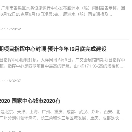
日，广州市番禺区水务设施运行中心发布雁洲水（船）闸封路告示称，因
年6月12日23点至6月16日凌晨5点，雁洲水（船）闸交通桥及...
-11 17:20:52
期项目指挥中心封顶 预计今年12月底完成建设
目指挥中心顺利封顶。大洋网讯 6月9日，广交会展馆四期项目指挥中
。指挥中心是四期项目中最高的建筑，由1栋171.9米高的塔楼和...
-11 16:32:37
020 国家中心城市2020有
20是北京、天津、上海、广州、重庆、成都、武汉、郑州、西安、北
广州分别引领环渤海、长三角和珠三角区域发展；重庆、成都是长江