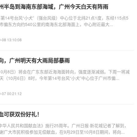
雷州半岛到海南东部海域，广州今天白天有阵雨
年第14号台风“小犬”（强台风级）中心位于北纬21点1度，东经115点5
市偏东方向约540公里的南海东北部海面上，中心附近最大...
-08 13:10:08
转向，广州明天有大雨局部暴雨
（10月8日）将会在广东东部近海海面转向，强度逐渐减弱。下周一将减
（10月6日）8时，今年第14号台风“小犬”中心位于广州市偏...
-07 00:21:12
献血可获双份好礼！
《中华人民共和国献血法》施行25周年。广州日报·新花城记者了解到，
广大市民积极参加无偿献血，在9月29日至10月8日期间，将向...