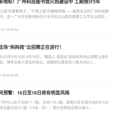
新地标！广州科技图书馆火热建设中 工期预计3年
阅读之城”的重要落子、“千馆之城”的耀眼明珠——备受关注的广州科技图
中。这一广州文化新地标位于天河区五山路华南理工大学五山校区
-21 22:00:52
这场“妈妈岗”云招聘正在进行！
023年9月16日-9月18日，“暖民心 促就业”妈妈岗专场云招聘上线开
化、弹性化和人性化的岗位，招聘岗位需求总人数为982人...
-18 22:49:05
风预警：16日至18日将有明显风雨
17时中心位于北纬17.7度、东经119.4度，即南沙区东南方向约810公
附近最大风力7级（15米／秒），预计热带低压将以每小...