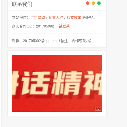
联系我们
本站提供：
广告赞助
/
企业入驻
/
软文收录
等服务。
商务合作QQ：291795092
一键联系
邮箱：291795092@qq.com（备注：合作或投稿）