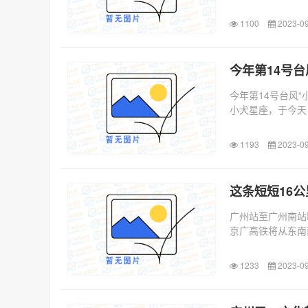
1100
2023-09
今年第14号
今年第14号台风“
小犬星座，于今天
1193
2023-09
这条短短16
广州站至广州南站
京广高铁将从东南
重磅...
1233
2023-09