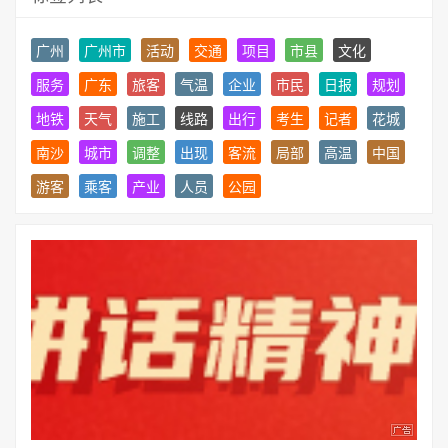
广州
广州市
活动
交通
项目
市县
文化
服务
广东
旅客
气温
企业
市民
日报
规划
地铁
天气
施工
线路
出行
考生
记者
花城
南沙
城市
调整
出现
客流
局部
高温
中国
游客
乘客
产业
人员
公园