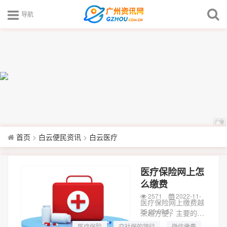
导航
首页
>
白云便民资讯
>
白云医疗
医疗保险网上怎
么缴费
2571
2022-11-
医疗保险网上缴费越
25 23:05:52
来越方便，主要的交
费方式有以下几种：
医疗保险
交社保的银行
微信缴费