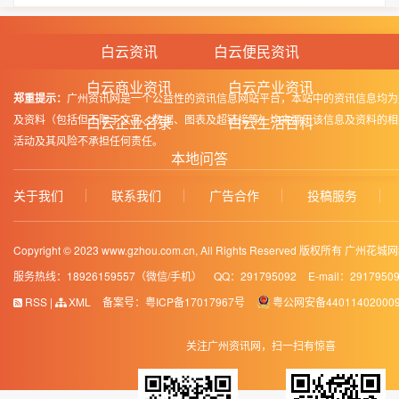
白云资讯
白云便民资讯
白云商业资讯
白云产业资讯
郑重提示：
广州资讯网是一个公益性的资讯信息网站平台，本站中的资讯信息均为
及资料（包括但不限于文字、数据、图表及超链接等）均来源于该信息及资料的相
白云企业名录
白云生活百科
活动及其风险不承担任何责任。
本地问答
关于我们
联系我们
广告合作
投稿服务
Copyright © 2023 www.gzhou.com.cn, All Rights Reserved 版权所有 
服务热线：18926159557（微信/手机）
QQ：291795092
E-mail：2917950
RSS
|
XML
备案号：
粤ICP备17017967号
粤公网安备44011402000
关注广州资讯网，扫一扫有惊喜