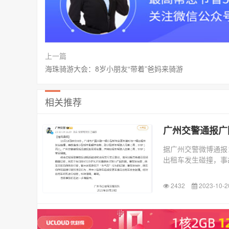
上一篇
海珠骑游大会：8岁小朋友“带着”爸妈来骑游
相关推荐
广州交警通报广
据广州交警微博通报
出租车发生碰撞，事
2432
2023-10-2