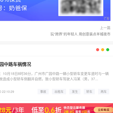
上一篇
玩“跨界”的年轻人 用创意装点羊城夜市
园中路车祸情况
：10月18日8时36分，广州市广园中路一辆小型轿车变更车道时与一辆
故造成小型轿车侧翻并自燃，致小型轿车驾驶人冯某（男，37...
0 22:10:29
事故
出租车
发生
轿车
两车