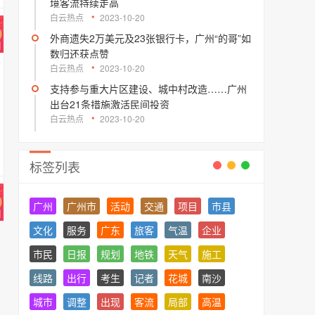
境客流持续走高
白云热点
2023-10-20
外商遗失2万美元及23张银行卡，广州“的哥”如
数归还获点赞
白云热点
2023-10-20
支持参与重大片区建设、城中村改造……广州
出台21条措施激活民间投资
白云热点
2023-10-20
标签列表
广州
广州市
活动
交通
项目
市县
文化
服务
广东
旅客
气温
企业
市民
日报
规划
地铁
天气
施工
线路
出行
考生
记者
花城
南沙
城市
调整
出现
客流
局部
高温