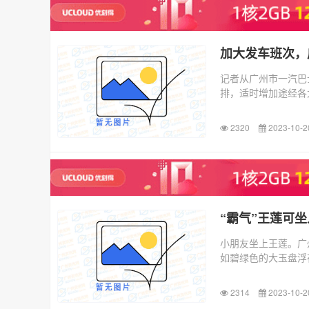
加大发车班次，
记者从广州市一汽巴
排，适时增加途经各大
2320
2023-10-2
“霸气”王莲可
小朋友坐上王莲。广
如碧绿色的大玉盘浮
2314
2023-10-2