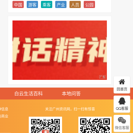
中国
游客
乘客
产业
人员
公园
回首页
白云生活百科
本地问答
QQ客服
种信息
关注广州资讯网，扫一扫有惊喜
的商业
微信客服