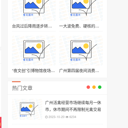
台风过后降雨逐步转弱 广州蔬菜价格升幅缩小
一大波免费、硬核的科普活动来袭！广州科技活动周于本周六开幕
“夜文创”引博物馆夜场之潮
广州第四届夜间消费节7月启动
热门文章
广州活禽经营市场继续每月一休
市，休市期间不再限制光禽交易
2023-10-20
6234