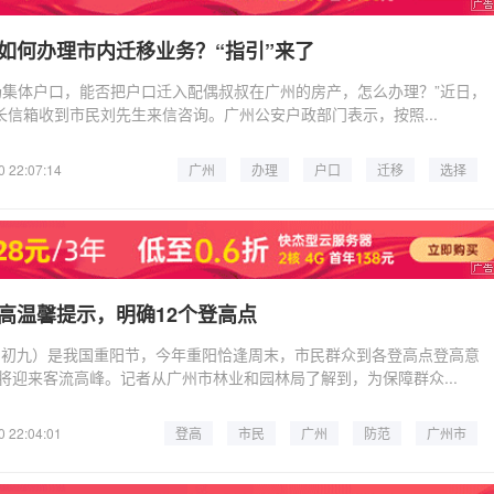
如何办理市内迁移业务？“指引”来了
场集体户口，能否把户口迁入配偶叔叔在广州的房产，怎么办理？”近日，
长信箱收到市民刘先生来信咨询。广州公安户政部门表示，按照...
0 22:07:14
广州
办理
户口
迁移
选择
材料
业务
广州市
高温馨提示，明确12个登高点
九月初九）是我国重阳节，今年重阳恰逢周末，市民群众到各登高点登高意
将迎来客流高峰。记者从广州市林业和园林局了解到，为保障群众...
0 22:04:01
登高
市民
广州
防范
广州市
登山
提示
森林防火