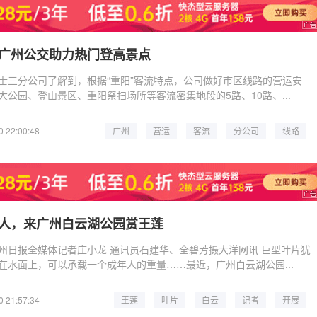
广州公交助力热门登高景点
士三分公司了解到，根据“重阳”客流特点，公司做好市区线路的营运安
公园、登山景区、重阳祭扫场所等客流密集地段的5路、10路、...
0 22:00:48
广州
营运
客流
分公司
线路
车辆
公园
方式
坐人，来广州白云湖公园赏王莲
州日报全媒体记者庄小龙 通讯员石建华、全碧芳摄大洋网讯 巨型叶片犹
在水面上，可以承载一个成年人的重量……最近，广州白云湖公园...
0 21:57:34
王莲
叶片
白云
记者
开展