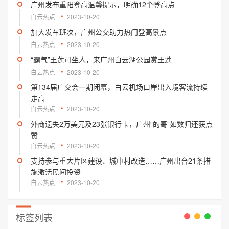
广州发布重阳登高温馨提示，明确12个登高点
白云热点
2023-10-20
加大发车班次，广州公交助力热门登高景点
白云热点
2023-10-20
“霸气”王莲可坐人，来广州白云湖公园赏王莲
白云热点
2023-10-20
第134届广交会一期闭幕，白云机场口岸出入境客流持续
走高
白云热点
2023-10-20
外商遗失2万美元及23张银行卡，广州“的哥”如数归还获点
赞
白云热点
2023-10-20
支持参与重大片区建设、城中村改造……广州出台21条措
施激活民间投资
白云热点
2023-10-20
标签列表