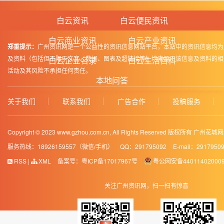
白云资讯
白云便民资讯
白云商业资讯
白云产业资讯
郑重提示：
广州资讯网是一个公益性的资讯信息网站平台，本站中的资讯信息均为
及资料（包括但不限于文字、数据、图表及超链接等）均来源于该信息及资料的相
白云企业名录
白云生活百科
活动及其风险不承担任何责任。
本地问答
关于我们
联系我们
广告合作
投稿服务
Copyright © 2023 www.gzhou.com.cn, All Rights Reserved 版权所有 
服务热线：18926159557（微信/手机）
QQ：291795092
E-mail：2917950
RSS
|
XML
备案号：
粤ICP备17017967号
粤公网安备44011402000
关注广州资讯网，扫一扫有惊喜