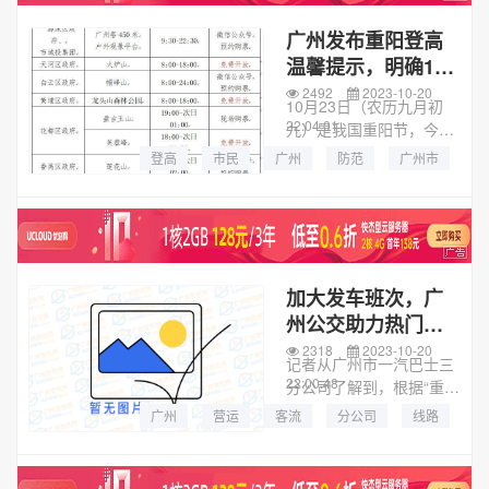
照...
广州发布重阳登高
温馨提示，明确12
个登高点
2492
2023-10-20
10月23日（农历九月初
22:04:01
九）是我国重阳节，今年
重阳恰逢周末，市民群众
登高
市民
广州
防范
广州市
到各登高点登高意愿强
登山
提示
森林防火
烈，预计各景区将迎来客
流高峰。记者从广州市林
业和园林局了解到，为保
障群众...
加大发车班次，广
州公交助力热门登
高景点
2318
2023-10-20
记者从广州市一汽巴士三
22:00:48
分公司了解到，根据“重
阳”客流特点，公司做好市
广州
营运
客流
分公司
线路
区线路的营运安排，适时
车辆
公园
方式
增加途经各大公园、登山
景区、重阳祭扫场所等客