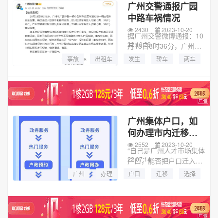
广州交警通报广园
中路车祸情况
2430
2023-10-20
据广州交警微博通报：10
22:10:29
月18日8时36分，广州市
广园中路一辆小型轿车变
事故
出租车
发生
轿车
两车
更车道时与一辆出租车发
生碰撞，事故造成小型轿
车侧翻并自燃，致小型轿
车驾驶人冯某（男，37...
广州集体户口，如
何办理市内迁移业
务？“指引”来了
2552
2023-10-20
“自己是广州人才市场集体
22:07:14
户口，能否把户口迁入配
偶叔叔在广州的房产，怎
广州
办理
户口
迁移
选择
么办理？”近日，“平安厅”
材料
业务
广州市
广州公安局长信箱收到市
民刘先生来信咨询。广州
公安户政部门表示，按