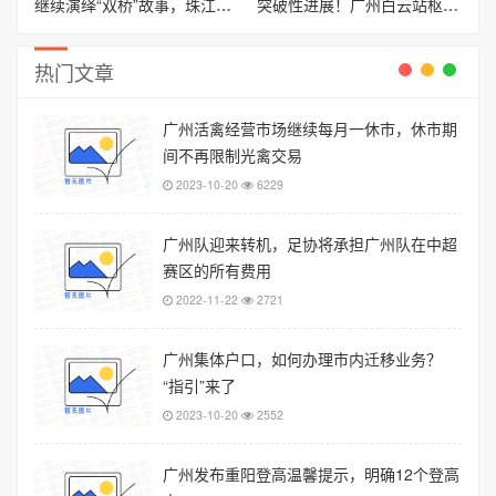
继续演绎“双桥”故事，珠江大桥慢行系统拟品质化提升
突破性进展！广州白云站枢纽工程箱梁架设全部完成
热门文章
广州活禽经营市场继续每月一休市，休市期
间不再限制光禽交易
2023-10-20
6229
广州队迎来转机，足协将承担广州队在中超
赛区的所有费用
2022-11-22
2721
广州集体户口，如何办理市内迁移业务？
“指引”来了
2023-10-20
2552
广州发布重阳登高温馨提示，明确12个登高