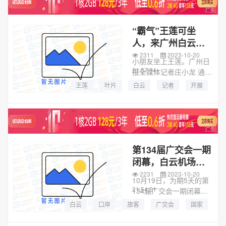
流密集地段的5路、10
路、...
“霸气”王莲可坐
人，来广州白云湖
公园赏王莲
2311
2023-10-20
小朋友坐上王莲。广州日
21:57:34
报全媒体记者庄小龙 通讯
员石建华、全碧芳摄大洋
王莲
叶片
白云
记者
开展
网讯 巨型叶片犹如碧绿色
的大玉盘浮在水面上，可
以承载一个成年人的重
量……最近，广州白云湖
公园...
第134届广交会一期
闭幕，白云机场口
岸出入境客流持续
2231
2023-10-20
10月19日，为期5天的第
走高
21:54:21
134届广交会一期闭幕，
广州白云国际机场口岸呈
白云
口岸
旅客
广交会
国家
现出一派繁忙景象。在白
云机场T2航站楼，来自全