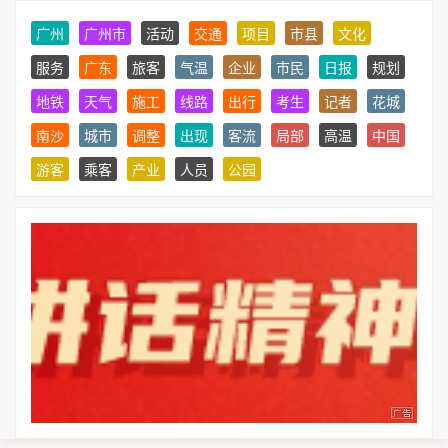
广州
广州市
活动
交通
项目
市县
文化
服务
广东
旅客
气温
企业
市民
日报
规划
地铁
天气
施工
线路
出行
考生
记者
花城
南沙
城市
调整
出现
客流
局部
高温
中国
游客
乘客
产业
人员
公园