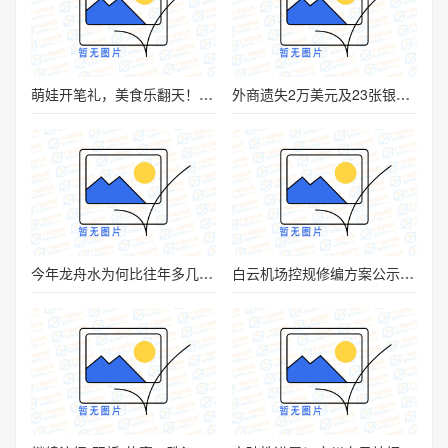
萌娃开笔礼，美食乐翻天！广州沙湾古镇“有席”
外商遗失2万美元及23张银行卡，广州“的哥”如数归还获点赞
今年龙舟水为何比往年多几天？广州降水量多还是少？
白云机场控规修编方案公示 规划6条高铁、5条城际