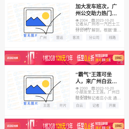
加大发车班次，广
州公交助力热门登
高景点
2304
2023-10-20
记者从广州市一汽巴士三
22:00:48
分公司了解到，根据“重
阳”客流特点，公司做好市
广州
营运
客流
分公司
线路
区线路的营运安排，适时
车辆
公园
方式
增加途经各大公园、登山
景区、重阳祭扫场所等客
流密集地段的5路、10
路、...
“霸气”王莲可坐
人，来广州白云湖
公园赏王莲
2300
2023-10-20
小朋友坐上王莲。广州日
21:57:34
报全媒体记者庄小龙 通讯
员石建华、全碧芳摄大洋
王莲
叶片
白云
记者
开展
网讯 巨型叶片犹如碧绿色
的大玉盘浮在水面上，可
以承载一个成年人的重
量……最近，广州白云湖