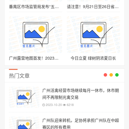
番禺区市场监管局发布“五一”假期网络消费警示
请注意！9月21日至26日省道S257线三沙公路口至黄阁跨线桥路段局部抢修
广州露营地图首发！2023广州露营季开启初夏美好时光
今日立夏 绿树阴浓夏日长
热门文章
广州活禽经营市场继续每月一休市，休市期
间不再限制光禽交易
2023-10-20
6218
广州队迎来转机，足协将承担广州队在中超
赛区的所有费用