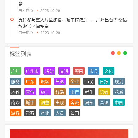
赞
白云热点
2023-10-20
支持参与重大片区建设、城中村改造……广州出台21条措
施激活民间投资
白云热点
2023-10-20
标签列表
广州
广州市
活动
交通
项目
市县
文化
服务
广东
旅客
气温
企业
市民
日报
规划
地铁
天气
施工
线路
出行
考生
记者
花城
南沙
城市
调整
出现
客流
局部
高温
中国
游客
乘客
产业
人员
公园