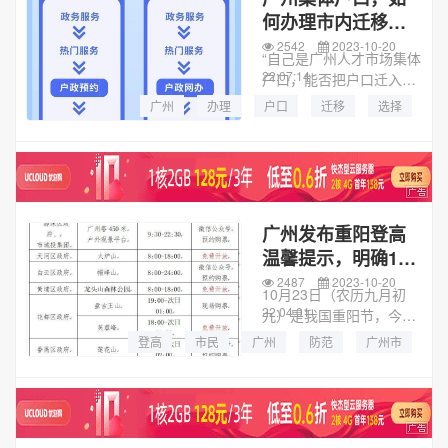
何办理市内迁移业
务？“指引”来了
2542
2023-10-20
“自己是广州人才市场集体
22:07:14
户口，能否把户口迁入配
偶叔叔在广州的房产，怎
广州
办理
户口
迁移
选择
么办理？”近日，“平安厅”
材料
业务
广州市
广州公安局长信箱收到市
民刘先生来信咨询。广州
公安户政部门表示，按
照...
广州发布重阳登高
温馨提示，明确12
个登高点
2487
2023-10-20
10月23日（农历九月初
22:04:01
九）是我国重阳节，今年
重阳恰逢周末，市民群众
登高
市民
广州
防范
广州市
到各登高点登高意愿强
登山
提示
森林防火
烈，预计各景区将迎来客
流高峰。记者从广州市林
业和园林局了解到，为保
障群众...