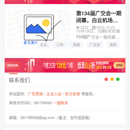
公园...
第134届广交会一期
闭幕，白云机场口
岸出入境客流持续
2222
2023-10-20
10月19日，为期5天的第
走高
21:54:21
134届广交会一期闭幕，
广州白云国际机场口岸呈
白云
口岸
旅客
广交会
国家
现出一派繁忙景象。在白
云机场T2航站楼，来自全
球的外籍参展客商陆续步
入边检执勤区域，推着...
联系我们
本站提供：
广告赞助
/
企业入驻
/
软文收录
等服务。
商务合作QQ：291795092
一键联系
邮箱：291795092@qq.com（备注：合作或投稿）