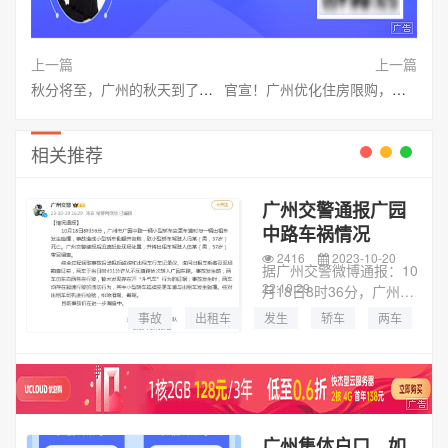
上一篇
上一篇
秋分将至，广州的秋天到了吗？
官宣！广州优化住房限购，增值税“五改二”
相关推荐
广州交警通报广园
中路车祸情况
2416
2023-10-20
据广州交警微博通报：10
22:10:29
月18日8时36分，广州市
广园中路一辆小型轿车变
事故
出租车
发生
轿车
两车
更车道时与一辆出租车发
生碰撞，事故造成小型轿
车侧翻并自燃，致小型轿
车驾驶人冯某（男，37...
广州集体户口，如