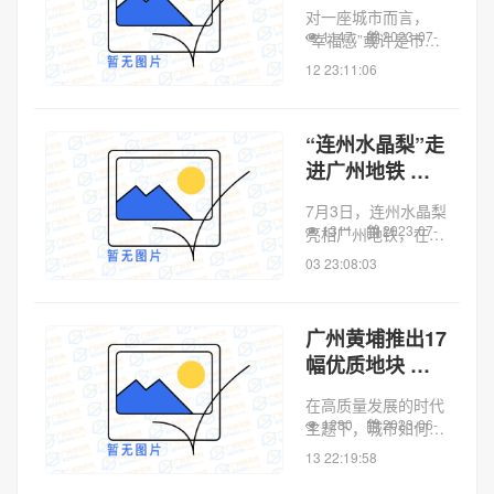
出道”！“中国最
创文旅城、白云机...
对一座城市而言，
具幸福感城市”
1147
2023-07-
“幸福感”或许是市民
等你投票！
对它最大的肯定与褒
12 23:11:06
奖。近日，“2023中
国最具幸福感城市调
查推选活动”正式启
“连州水晶梨”走
动。经组委会推选，
进广州地铁 乘
已蝉联多届“最具幸
客还能现场试吃
福感城市”的...
7月3日，连州水晶梨
1311
2023-07-
亮相广州地铁，在东
山口站的换乘通道打
03 23:08:03
造了一个“连州水晶
梨”主题文化长廊，
通过卡通、亲切的水
广州黄埔推出17
晶梨IP宝宝向广州市
幅优质地块 加
民展示“一闻一蜜
速建设品质城市
香，一口一清甜...
在高质量发展的时代
1280
2023-06-
主题下，城市如何强
化国土空间规划引
13 22:19:58
领，持续创造高品质