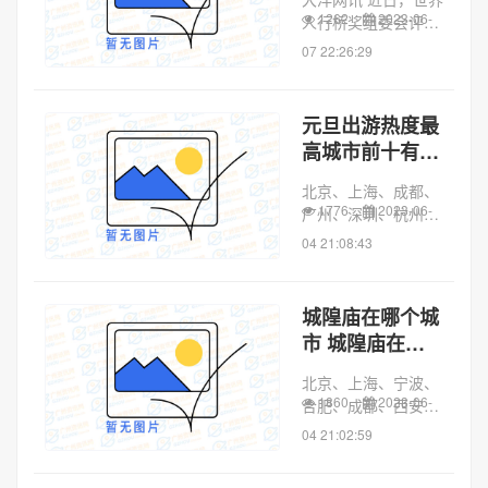
评委
1262
2023-06-
人行桥奖组委会评审
委员会公示了2023世
07 22:26:29
界人行桥奖三个奖项
的获奖名单，广州海
心桥获得2023“世界
元旦出游热度最
人行桥奖”唯一金
高城市前十有哪
奖。海心桥凭何摘
些
金？记者从...
北京、上海、成都、
1776
2023-06-
广州、深圳、杭州、
重庆、南京、西安、
04 21:08:43
武汉是元旦出游热度
最高城市TOP10。而
“疗愈游”成为“阳康”
城隍庙在哪个城
最爱，气候温润、阳
市 城隍庙在哪
光充足的南方和海岛
个城市位置
城市较往...
北京、上海、宁波、
1860
2023-06-
合肥、成都、西安、
泉州、南通、晋中、
04 21:02:59
保定、南京、承德、
丹东、杭州、德兴、