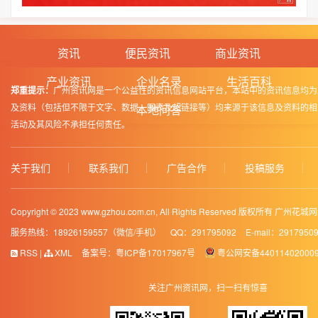
资讯
便民资讯
商业资讯
产业资讯
企业名录
生活百科
郑重提示：
广州资讯网是一个公益性的资讯信息网站平台，本站中的资讯信息均为
及资料（包括但不限于文字、数据、图表及超链接等）均来源于该信息及资料的相
本地问答
活动及其风险不承担任何责任。
关于我们
联系我们
广告合作
投稿服务
Copyright © 2023 www.gzhou.com.cn, All Rights Reserved 版权所有 
服务热线：18926159557（微信/手机）
QQ：291795092
E-mail：2917950
RSS
|
XML
备案号：
粤ICP备17017967号
粤公网安备44011402000
关注广州资讯网，扫一扫有惊喜