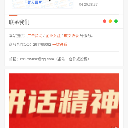
城市
云区。白云国际机场
04 20:38:37
为4F级民用国际机
场，是中国三大门户
复合枢纽机场之一，
联系我们
世界前五十位主要机
场。广州白云国际机
本站提供：
广告赞助
/
企业入驻
/
软文收录
等服务。
场拥有两座航站楼...
商务合作QQ：291795092
一键联系
邮箱：291795092@qq.com（备注：合作或投稿）