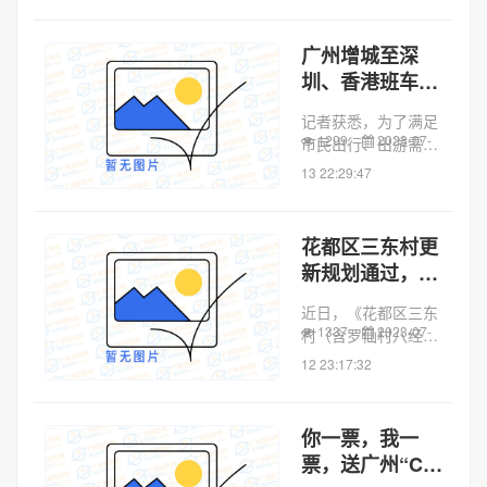
代步工具进站乘车；
禁止在车站或列车内
广州增城至深
滋事斗殴、猥亵他人
圳、香港班车调
或者偷窥、偷拍；影
整并增加班次
响城市轨道交通运...
记者获悉，为了满足
1299
2023-07-
市民出行、出游需
求，近期增城城市候
13 22:29:47
机楼对增城至深圳、
增城至香港的班车作
了时间上的调整，并
花都区三东村更
增加了多个班次。目
新规划通过，打
前，增城至深圳罗湖
造空铁文旅港
口岸班次由原来每
近日，《花都区三东
日...
1337
2023-07-
村（含罗仙村八经济
合作社）城市更新单
12 23:17:32
元详细规划》经第四
届广州市规划委员会
地区规划专业委员会
你一票，我一
第十二次会议审议通
票，送广州“C位
过。该项目汇聚了融