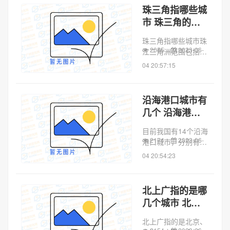
绍兴、西宁、重庆、
珠三角指哪些城
济南、济宁、金华、
市 珠三角的由
广州、长沙、兰州、
来
连云港、秦皇岛、...
珠三角指哪些城市珠
2055
2023-06-
江三角洲范围包括广
州、佛山、肇庆、深
04 20:57:15
圳、东莞、惠州、珠
海、中山、江门九个
城市。珠江三角洲位
沿海港口城市有
于中国广东省中南
几个 沿海港口
部，明清时期称为广
城市有哪些
州府，是广府文化
目前我国有14个沿海
的...
2174
2023-06-
港口城市，分别有大
连、秦皇岛、天津、
04 20:54:23
烟台、青岛、连云
港、南通、上海、宁
波、温州、福州、广
北上广指的是哪
州、湛江、北海。中
几个城市 北上
共十一届三中全会
广指的是哪些城
后，中国开始实行
北上广指的是北京、
市
对...