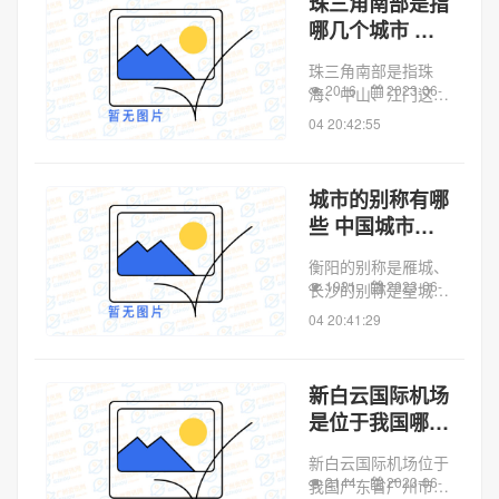
珠三角南部是指
是著名的美食大国，
哪几个城市 珠
而且每个城市都有它
三角是哪些地区
的美食，各具特
珠三角南部是指珠
色。...
2016
2023-06-
海、中山、江门这三
个城市。珠江三角
04 20:42:55
洲，位于中国广东省
中南部，广州、深
圳、东莞、惠州、佛
城市的别称有哪
山、肇庆、珠海、中
些 中国城市的
山、江门等九个城市
别称有哪些
组成。珠江三角洲旧
衡阳的别称是雁城、
称粤...
1921
2023-06-
长沙的别称是星城、
湘潭的别称是锰都、
04 20:41:29
广州的别称是羊城、
重庆的别称是雾都、
成都的别称是蓉城、
新白云国际机场
昆明的别称是春城、
是位于我国哪个
武汉的别称是江城、
市的机场 白云
上海的别称是淞沪...
新白云国际机场位于
国际机场是哪个
2144
2023-06-
我国广东省广州市白