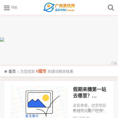
导航
首页
>
为您找到
关键词相关结果
#城市
假期来穗第一站
去哪里？
Citywalk一下，
走街串巷，欣赏悦目
探索人文广州
1107
2023-09-
的城市风景，在传统
街区和老建筑中感受
30 17:01:41