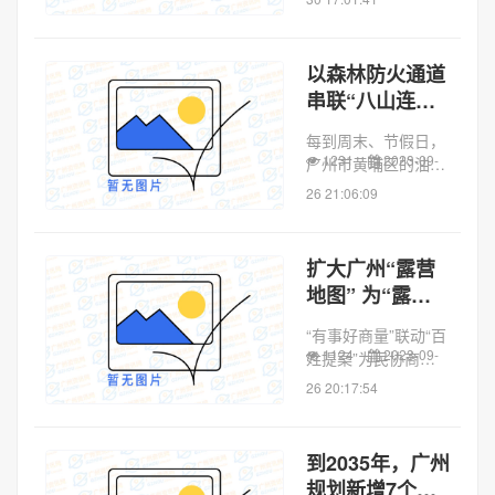
广州底蕴；漫步珠江
两岸，感受烟火气，
沉浸式体验时尚消
以森林防火通道
费。如今，Citywalk
串联“八山连
已成为当下年轻人解
城”，黄埔将新
锁一个地方...
每到周末、节假日，
建百里森林步道
1231
2023-09-
广州市黄埔区的油麻
山就热闹起来，人们
26 21:06:09
在山间徒步、在湖边
赏景，这里已经成为
新晋网红登山地。记
扩大广州“露营
者从规划和自然资源
地图” 为“露营
部门获悉，未来包括
热”开发展良方
油麻山在内的黄埔...
“有事好商量”联动“百
1124
2023-09-
姓提案”为民协商
——扩大广州“露营
26 20:17:54
地图”为“露营热”开发
展良方近年来，随着
大众旅游、休闲旅游
到2035年，广州
的发展，露营旅游业
规划新增7个森