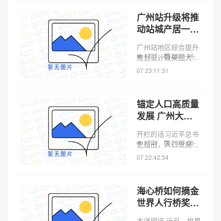
生活，不断满足人民
群众对美好生活的向
广州站升级将推
往？6月12日下午，
动站城产居一体
黄埔区、广州开发区
化
召开2023年城...
广州站地区综合提升
1237
2023-06-
规划设计效果图大洋
网讯 近日，广州火车
07 23:11:31
站地区升级改造动作
频频，先是注册资本
10亿元的广州站片区
锚定人口高质量
城市更新有限公司成
发展 广州大力
立，后有广州站站城
推进儿童友好城
产居一体化地...
开栏的话习近平总书
市建设
1229
2023-06-
记指出，人口发展是
关系中华民族伟大复
07 22:42:34
兴的大事，必须着力
提高人口整体素质，
以人口高质量发展支
海心桥如何摘金
撑中国式现代化。在
世界人行桥奖？
我国人口发展新形势
这五大亮点征服
下，广东省人口第...
大洋网讯 近日，世界