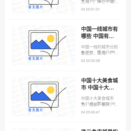
2154
2023-06-
上海、广州三个城
市。同义词为“京沪
04 20:51:31
穗”。以三个城市第
一个汉字组成的“北
上广”用来指生存成
中国一线城市有
本极高的现代化大都
哪些 中国有哪
市。这三大城市是中
些一线城市
国综合实力最强的
中国一线的城市分别
三...
2011
2023-06-
是北京、上海、广
州、深圳。15个中国
04 20:50:08
“新一线”城市依次是
成都、重庆、杭州、
武汉、西安、天津、
中国十大美食城
苏州、南京、郑州、
市 中国十大美
长沙、东莞、沈阳、
食城市排名
青岛、合肥、佛...
中国十大美食城市
2145
2023-06-
为：成都、重庆、长
沙、厦门、北京、丽
04 20:45:47
江、西安、广州、南
京、武汉。中国历史
悠久、地大物博，也