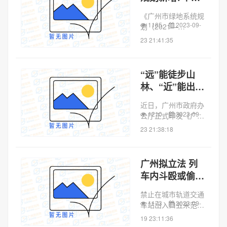
态从小众高端向大众
林公园
生活方式加...
《广州市绿地系统规
1185
2023-09-
划（2021—
2035）》（以下简称
23 21:41:35
《规划》）近日印发
实施，提出到2035
年，天蓝、地绿、水
“远”能徒步山
清、景美的生态画卷
林、“近”能出门
成为广州亮丽名片，
见园，广州将打
全面建成绿色生...
近日，广州市政府办
造长约160千米
1210
2023-09-
公厅正式印发《广州
城市生态翠环
市绿地系统规划
23 21:38:18
（2021-2035）》
（下称《规划》）。
《规划》以建设“活
广州拟立法 列
力公园城市”为目标
车内斗殴或偷窥
愿景，构筑“森林环
偷拍最高罚款
城、绿廊织城、...
禁止在城市轨道交通
5000元
1173
2023-09-
车站出入口五米范围
内停放车辆、乱设摊
19 23:11:36
点等；禁止携带电动