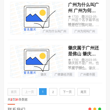
当地人民。说完后，
广州为什么叫广
五只羊则变成了石
州 广州为何叫
头。当地人民为纪念
广州
1733
2023-05-
五位仙人，修建了...
广州这个名字最早出
08 00:55:00
现是在三国时期，当
时的孙权为了更好的
广州为什么叫广州
广州为何叫广州
统治领土，就把交州
广州还叫什么
地区分成了交州和广
州两个地方，随后因
肇庆属于广州还
为一些历史因素，两
是佛山 肇庆是
个地方合并称为广
属于广州还是佛
1730
2023-05-
州。到了近代国民
肇庆既不是广州，也
山
党...
02 20:53:54
不属于佛山。肇庆是
广东省辖地级市，是
肇庆
广佛肇经济圈
广州都市圈
粤港澳大湾区重要节
点城市、珠江—西江
经济带、“广佛肇经
1
首页
上一页
2
下一页
尾页
济圈”的重要组成部
分、广州都市圈城市
共
2
页
31
条数据
之一。总面积约1...
联系我们