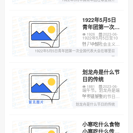
在广州召开，到会代
中国青年团第一次全国代表大会召开的意义
表25人，代表全国15
个地区团组织的5000
中国青年团全国代表大会的职权
1922年5月5日
多名团员。中国青年
青年团第一次全
团第一次全国代表大
国代表大会在哪
1926
2023-06-
会...
1922年5月5日至10
里召开
04 21:14:27
日，中国社会主义青
年团第一次代表大会
1922年5月5日青年团第一次全国代表大会在哪里召
在广州召开，到会代
开
表25人，代表全国15
中国共产主义青年团第一次全国代表大会召开的意义
个地区团组织的5000
划龙舟是什么节
多名团员。中国共产
中国共产主义青年团全国代表大会的职权
日的传统
主义青年团第一次全
1881
2023-06-
国...
端午节。划龙舟是端
04 21:11:35
午节最重要的节日民
俗活动之一，在中国
划龙舟是什么节日的传统
南方地区普遍存在，
划龙舟是什么节日的习俗
在北方靠近河湖的城
市也有赛龙舟习俗，
划龙舟是哪个节日的风俗
小寒吃什么食物
而大部分是划旱龙舟
小寒吃什么传统