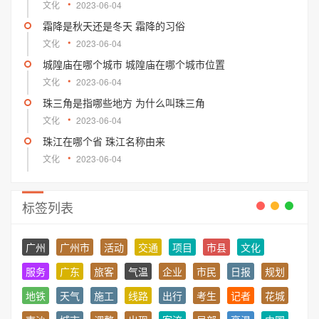
文化
2023-06-04
霜降是秋天还是冬天 霜降的习俗
文化
2023-06-04
城隍庙在哪个城市 城隍庙在哪个城市位置
文化
2023-06-04
珠三角是指哪些地方 为什么叫珠三角
文化
2023-06-04
珠江在哪个省 珠江名称由来
文化
2023-06-04
标签列表
广州
广州市
活动
交通
项目
市县
文化
服务
广东
旅客
气温
企业
市民
日报
规划
地铁
天气
施工
线路
出行
考生
记者
花城