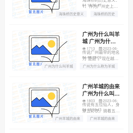
使...
04 18:36:47
1、作为广州史上的
第一座跨江大桥，海
海珠桥历史意义
海珠桥的历史
珠桥就像“地标”一样
海珠桥介绍
引人注目，是广州人
心中独一无二的荣
广州为什么叫羊
耀。2、作为老中轴
城 广州为什么
线上的交通命脉，那
称为羊城
1713
2023-06-
时候每天往返于海...
传说广州最早的地名
04 18:18:09
为“楚庭”。现在越秀
山上的中山纪念碑
广州为什么叫羊城
广州为什么称为羊城
下，尚有清人所建一
广州被称为羊城的原因
座石牌坊，上面刻着
“古之楚亭”四字。不
广州羊城的由来
少史籍将“楚庭”视为
广州为什么叫羊
广州的雏型，是广州
城
1803
2023-06-
最早的称谓，...
传说有五位仙人，身
04 18:16:43
穿五彩衣，骑着五色
羊，拿着一茎六穗的
广州羊城的由来
广州羊城的由来
优良稻谷种子，降临
广州羊城的由来
“楚庭”，将稻穗赠给