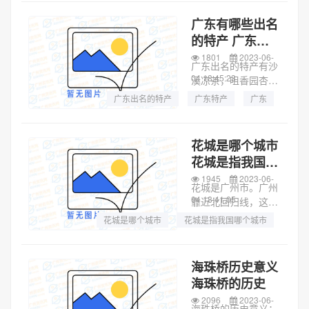
会、副省级市、国家
中心城市、超大城
广东有哪些出名
市、广州都市圈核心
的特产 广东特
城市，国务院批复确
产
1801
2023-06-
定的中国重要的中心
广东出名的特产有沙
城市...
04 18:45:23
溪凉茶，咀香园杏仁
饼，石碣龙眼，新会
广东出名的特产
广东特产
广东
陈皮，广东荔枝，银
记肠粉，广州肠粉，
广州鸡仔饼，从化三
花城是哪个城市
华李，炭步槟榔香
花城是指我国哪
芋，钱岗糯米糍荔
个城市
1945
2023-06-
枝，新垦莲藕。1、
花城是广州市。广州
石...
04 18:41:05
靠近北回归线，这里
气候温暖，雨水充
花城是哪个城市
花城是指我国哪个城市
足，非常适合花卉的
花城
生长。广州被称为花
城并不仅仅是因为花
海珠桥历史意义
多，还因为广州有着
海珠桥的历史
几千年悠久的种花
2096
2023-06-
史。西汉的陆贾在出
海珠桥的历史意义：