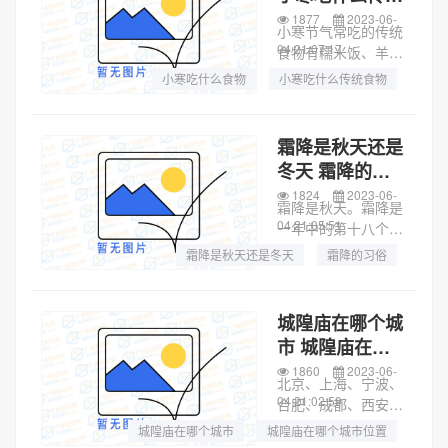
舞龙船的形式。关于
食物
1877
2023-06-
赛龙舟的起源，有...
小寒节气常吃的传统
04 21:07:17
食物有糯米饭、羊肉
汤、腊八粥、菜饭、
小寒吃什么食物
小寒吃什么传统食物
黄芽菜等。糯米饭：
小寒吃什么
在广州，小寒这一天
的早上要吃糯米饭。
霜降是秋天还是
糯米饭并不只是把糯
冬天 霜降的习
米煮熟那么简单，里
俗
1824
2023-06-
面会配上炒香的“...
霜降是秋天。霜降是
04 21:05:51
一年中的第十八个节
气，是秋季最后一个
霜降是秋天还是冬天
霜降的习俗
节气，进入霜降，也
霜降的由来
就意味着，秋天即将
结束，冬天就要来临
城隍庙在哪个城
了。所以霜降还是属
市 城隍庙在哪
于秋天的节气。虽然
个城市位置
1860
2023-06-
我国跨纬度比较广...
北京、上海、宁波、
04 21:02:59
合肥、成都、西安、
泉州、南通、晋中、
城隍庙在哪个城市
城隍庙在哪个城市位置
保定、南京、承德、