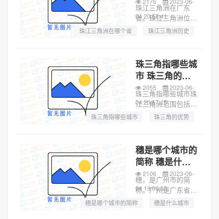
洲历史
2176
2023-06-
北江以及珠江三...
珠江三角洲在广东
04 20:58:41
省。珠江三角洲位于
中国广东省中南部，
珠江三角洲在哪个省
珠江三角洲历史
明清时期称为广州
珠江三角洲属于什么气候类型
府，是广府文化的核
心地带和兴盛之地，
珠三角指哪些城
范围包括广州、佛
市 珠三角的由
山、肇庆、深圳、东
来
2055
2023-06-
莞、惠州、珠海、中
珠三角指哪些城市珠
山、...
04 20:57:15
江三角洲范围包括广
州、佛山、肇庆、深
珠三角指哪些城市
珠三角的优势
圳、东莞、惠州、珠
珠三角的由来
海、中山、江门九个
城市。珠江三角洲位
穗是哪个城市的
于中国广东省中南
简称 穗是什么
部，明清时期称为广
城市
2106
2023-06-
州府，是广府文化
穗，是广州市的简
的...
04 19:06:53
称。广州是广东省辖
地级市，别称羊城、
穗是哪个城市的简称
穗是什么城市
花城，是广东省省
穗城是哪个城市的别称