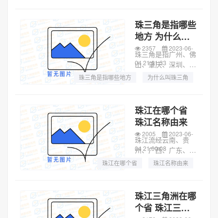
城隍庙在哪里
丹东、杭州、德兴、
绍兴、西宁、重庆、
珠三角是指哪些
济南、济宁、金华、
地方 为什么叫
广州、长沙、兰州、
珠三角
2357
2023-06-
连云港、秦皇岛、...
珠三角是指广州、佛
04 21:01:33
山、肇庆、深圳、东
莞、惠州、珠海、中
珠三角是指哪些地方
为什么叫珠三角
山、江门九个城市。
大珠三角包括哪些
珠江三角洲，位于中
国广东省中南部，明
珠江在哪个省
清时期称为广州府，
珠江名称由来
是广府文化的核心地
2005
2023-06-
带和兴盛之地。为...
珠江流经云南、贵
04 21:00:08
州、广西、广东、湖
南、江西。珠江原指
珠江在哪个省
珠江名称由来
广州到入海口96公里
珠江源头在哪里
长的一段水道，因为
它流经著名的海珠岛
珠江三角洲在哪
(石)而得名，后来逐
个省 珠江三角
渐成为西江、东江、