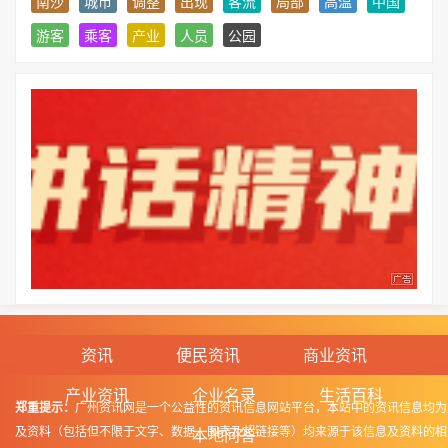
南沙
城市
调整
出现
客流
局部
高温
中国
游客
乘客
产业
人员
公园
资讯
便民资讯
商业资讯
产业资讯
企业名录
生活百科
郑重提示：
广州资讯网是一个公益性的资讯信息网站平台，本站中的资讯信息均为
及资料（包括但不限于文字、数据、图表及超链接等）均来源于该信息及资料的相
本地问答