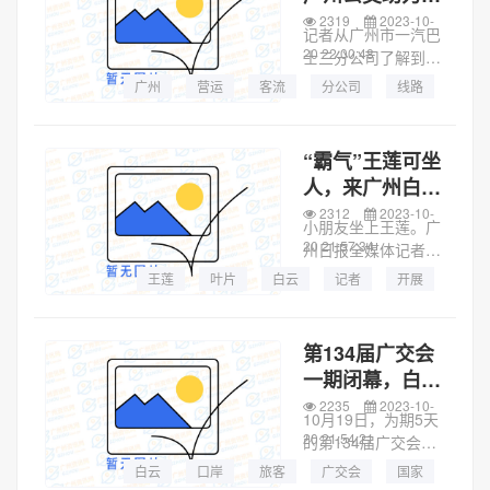
市林业和园林局了解
门登高景点
2319
2023-10-
到，为保障群众...
记者从广州市一汽巴
20 22:00:48
士三分公司了解到，
根据“重阳”客流特
广州
营运
客流
分公司
线路
点，公司做好市区线
车辆
公园
方式
路的营运安排，适时
增加途经各大公园、
“霸气”王莲可坐
登山景区、重阳祭扫
人，来广州白云
场所等客流密集地段
湖公园赏王莲
2312
2023-10-
的5路、10路、...
小朋友坐上王莲。广
20 21:57:34
州日报全媒体记者庄
小龙 通讯员石建华、
王莲
叶片
白云
记者
开展
全碧芳摄大洋网讯 巨
型叶片犹如碧绿色的
大玉盘浮在水面上，
第134届广交会
可以承载一个成年人
一期闭幕，白云
的重量……最近，广
机场口岸出入境
2235
2023-10-
州白云湖公园...
10月19日，为期5天
客流持续走高
20 21:54:21
的第134届广交会一
期闭幕，广州白云国
白云
口岸
旅客
广交会
国家
际机场口岸呈现出一