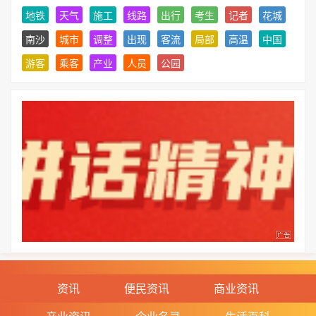
地铁
天气
施工
线路
出行
考生
记者
花城
南沙
城市
调整
出现
客流
局部
高温
中国
游客
乘客
产业
人员
公园
资讯
便民资讯
商业资讯