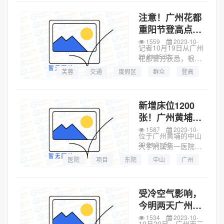
机会！据悉，本轮活
动时间为10月20日
注意！广州花都
10时起，其中支付宝
重阳节登高点附
平台10月20日10点
近将实行交通管
1559
2023-10-
起，50...
记者10月19日从广州
制
20 21:35:03
花都警方获悉，根据
《广州市2023年重阳
芙蓉
交通
度假区
群众
登高
节登高安全保障工作
方案》，花都区开放
狮岭镇盘古王山和芙
新增床位1200
蓉度假区芙蓉峰作为
张！广州黄埔这
重阳登高点，该区其
家三甲医院将改
1587
2023-10-
余山头实...
位于广州黄埔的中山
扩建
20 21:31:50
大学附属第一医院东
院（以下简称“中山
医院
项目
东院
中山
广州
一院东院”）将迎来
医疗
中山大学
附属
改扩建工程，新增床
位1200张。近日，中
受冷空气影响，
山大学附属第一医院
今明两天广州持
东院区改扩建工程勘
续阴雨天气，气
1534
2023-10-
察设计施工总...
10月20日，广州市三