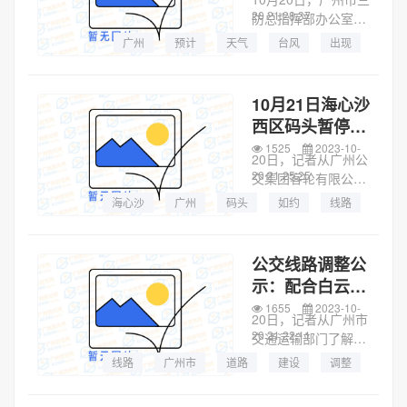
温下降
20 21:28:37
防总指挥部办公室与
市气象局、广东省水
广州
预计
天气
台风
出现
文局广州水文分局对
广州市未来七天的气
象水文情况进行了会
10月21日海心沙
商。预计20-21日，
西区码头暂停营
受冷空气影响，广州
运，相关水上公
1525
2023-10-
维持阴雨...
20日，记者从广州公
交临时调整
20 21:25:25
交集团客轮有限公司
了解到，为配合海心
海心沙
广州
码头
如约
线路
沙亚运公园举办大型
活动，海心沙西区码
头于2023年10月21
公交线路调整公
日暂停营运，相关水
示：配合白云站
上公交线路航班进行
开通，12条公交
1655
2023-10-
临时调整...
20日，记者从广州市
线路计划调整
20 21:22:11
交通运输部门了解
到，为配合白云站的
线路
广州市
道路
建设
调整
开通，公共汽车7、
63、421、510、