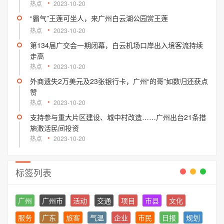
热点
2023-10-20
“霸气”王莲可坐人，来广州白云湖公园赏王莲
热点
2023-10-20
第134届广交会一期闭幕，白云机场口岸出入境客流持续
走高
热点
2023-10-20
外商遗失2万美元及23张银行卡，广州“的哥”如数归还获点
赞
热点
2023-10-20
支持参与重大片区建设、城中村改造……广州出台21条措
施激活民间投资
热点
2023-10-20
标签列表
广州
广州市
活动
交通
项目
市县
文化
服务
广东
旅客
气温
企业
市民
日报
规划