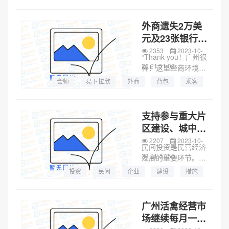
派繁忙景象。在白云
机场T2航站楼，来自
外商遗失2万美
全球的外籍参展客商
元及23张银行
陆续步入边检执勤区
卡，广州“的哥”
2353
2023-10-
域，推着...
“Thank you！广州很
如数归还获点赞
20 21:51:08
棒！这里经商环境让
我们很放心，感谢中
会师
易卜拉欣
外商
背包
乘客
国。”10月17日，在
第134届广交会第三
日，两名广交会外商
支持参与重大片
在民警陪同下来到如
区建设、城中村
约出行集团白云公
改造……广州出
2207
2023-10-
司...
民间投资是民营经济
台21条措施激活
20 21:47:56
发展的重要环节。为
民间投资
激发民间投资活力，
投资
民间
企业
建设
措施
10月19日，16届49
次市政府常务会议审
议通过了《广州市进
广州活禽经营市
一步促进民间投资高
场继续每月一休
质量发展若干政策措