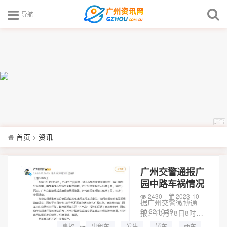
导航
首页
>
资讯
广州交警通报广
园中路车祸情况
2430
2023-10-
据广州交警微博通
20 22:10:29
报：10月18日8时36
分，广州市广园中路
事故
出租车
发生
轿车
两车