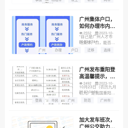
一辆小型轿车变更车
道时与一辆出租车发
生碰撞，事故造成小
广州集体户口，
型轿车侧翻并自燃，
如何办理市内迁
致小型轿车驾驶人冯
移业务？“指引”
2552
2023-10-
某（男，37...
“自己是广州人才市
来了
20 22:07:14
场集体户口，能否把
户口迁入配偶叔叔在
广州
办理
户口
迁移
选择
广州的房产，怎么办
材料
业务
广州市
理？”近日，“平安厅”
广州公安局长信箱收
广州发布重阳登
到市民刘先生来信咨
高温馨提示，明
询。广州公安户政部
确12个登高点
2492
2023-10-
门表示，按照...
10月23日（农历九月
20 22:04:01
初九）是我国重阳
节，今年重阳恰逢周
登高
市民
广州
防范
广州市
末，市民群众到各登
登山
提示
森林防火
高点登高意愿强烈，
预计各景区将迎来客
加大发车班次，
流高峰。记者从广州
广州公交助力热