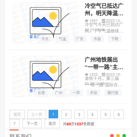
523、925、929、
冷空气已抵达广
840、807A、夜22、
州，明天降温
夜77、夜75路...
4℃左右
1591
2023-10-
冷空气今天已到达广
20 21:19:03
州，下午气温继续下
降，而且也仍将有小
今天
气温
广东
市县
下降
雨。今天夜间广州雨
势减弱，明天仍维持
阴雨天气，气温下降
广州地铁展出
4℃左右。昨天登陆
“一带一路”主题
海南省后，今年第16
国风手绘百米长
1225
2023-10-
号台风“三巴”...
金秋十月，第三届
卷
20 21:15:45
“一带一路”国际合作
高峰论坛在北京举
长卷
广州
一带
手绘
路行旅
行。为了进一步展示
“一带一路”10年取得
的丰硕成果、展现共
1
首页
上一页
2
3
4
5
6
建国家的风土人情，
广州地铁于10月20日
7
下一页
尾页
共
69
页
1237
条数据
在白云大道...
联系我们