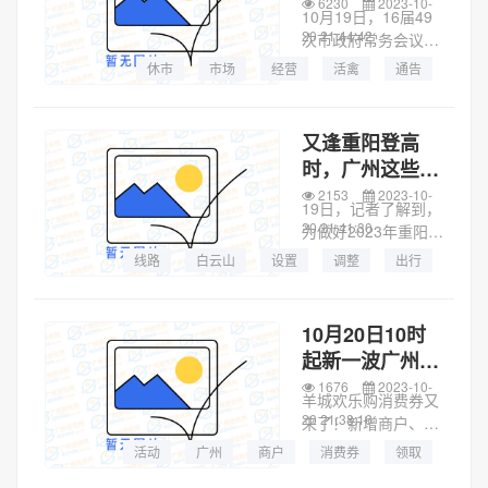
市，休市期间不
6230
2023-10-
施》（以下...
10月19日，16届49
再限制光禽交易
20 21:44:42
次市政府常务会议审
议通过了《广州市人
休市
市场
经营
活禽
通告
民政府关于活禽经营
广州市
交易
广东省
市场每月休市时间的
通告》（以下简称
又逢重阳登高
《通告》）。根据
时，广州这些公
《通告》，未来5
交线路临时调整
2153
2023-10-
年，广州活禽经营...
19日，记者了解到，
20 21:41:30
为做好2023年重阳节
（10月22日晚至10
线路
白云山
设置
调整
出行
月23日凌晨）期间到
白云山、广州塔等市
内旅游景点登高、游
10月20日10时
玩的市民出行保障工
起新一波广州消
作，根据上级交通主
费券来袭！支付
1676
2023-10-
管部...
羊城欢乐购消费券又
宝、云闪付皆可
20 21:38:16
来了！新增商户、力
领
度不减、超多活动，
活动
广州
商户
消费券
领取
记得调好闹钟，还有