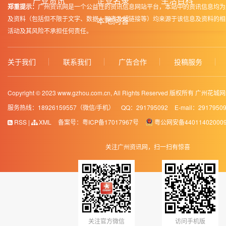
产业资讯
企业名录
生活百科
郑重提示：
广州资讯网是一个公益性的资讯信息网站平台，本站中的资讯信息均为
及资料（包括但不限于文字、数据、图表及超链接等）均来源于该信息及资料的相
本地问答
活动及其风险不承担任何责任。
关于我们
联系我们
广告合作
投稿服务
Copyright © 2023 www.gzhou.com.cn, All Rights Reserved 版权所有 
服务热线：18926159557（微信/手机）
QQ：291795092
E-mail：2917950
RSS
|
XML
备案号：
粤ICP备17017967号
粤公网安备44011402000
关注广州资讯网，扫一扫有惊喜
关注官方微信
访问手机版