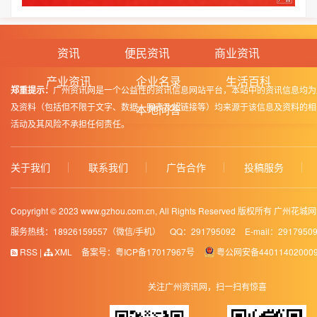
资讯
便民资讯
商业资讯
产业资讯
企业名录
生活百科
郑重提示：
广州资讯网是一个公益性的资讯信息网站平台，本站中的资讯信息均为
及资料（包括但不限于文字、数据、图表及超链接等）均来源于该信息及资料的相
本地问答
活动及其风险不承担任何责任。
关于我们
联系我们
广告合作
投稿服务
Copyright © 2023 www.gzhou.com.cn, All Rights Reserved 版权所有 
服务热线：18926159557（微信/手机）
QQ：291795092
E-mail：2917950
RSS
|
XML
备案号：
粤ICP备17017967号
粤公网安备44011402000
关注广州资讯网，扫一扫有惊喜