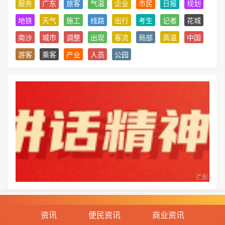
服务
广东
旅客
气温
企业
市民
日报
规划
地铁
天气
施工
线路
出行
考生
记者
花城
南沙
城市
调整
出现
客流
局部
高温
中国
游客
乘客
产业
人员
公园
资讯
便民资讯
商业资讯