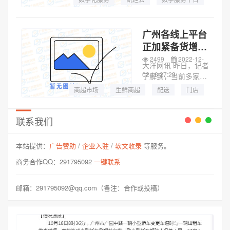
事长李希对外宣布：
云商会
公司获得1亿元的
Pre-A轮融资，公司
广州各线上平台
估值达到10亿元。据
正加紧备货增加
了解，此轮领衔投资
配送运力 商超
2499
2022-12-
为国内著名投...
大洋网讯 昨日，记者
市场今明将加大
02 16:27:23
了解到，当前多家生
供应量
鲜商超正加紧备货，
商超市场
生鲜商超
配送
门店
今明两天将继续保证
供应量，生鲜商超平
台呼吁市民理性采
联系我们
购。线下：江南果蔬
市场正常营业近日网
本站提供：
广告赞助
/
企业入驻
/
软文收录
等服务。
传“广州最大的果...
商务合作QQ：291795092
一键联系
邮箱：291795092@qq.com（备注：合作或投稿）