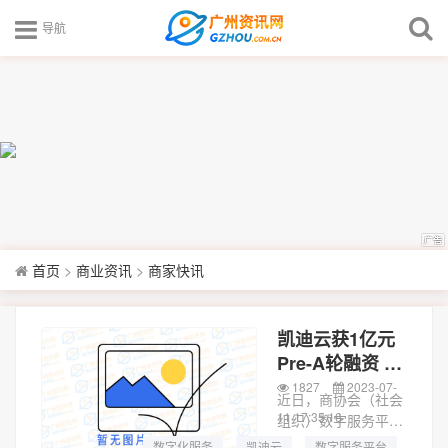
导航
首页
>
商业资讯
>
商家快讯
凯迪云获1亿元
Pre-A轮融资 全
面布局全国各地
1827
2023-07-
近日，商协会（社会
商协会数字化服
11 17:35:16
组织）数字服务平台
务
云商会的创始人、董
数字化服务
凯迪云
数字服务平台