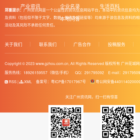
产业资讯
企业名录
生活百科
郑重提示：
广州资讯网是一个公益性的资讯信息网站平台，本站中的资讯信息均为
及资料（包括但不限于文字、数据、图表及超链接等）均来源于该信息及资料的相
本地问答
活动及其风险不承担任何责任。
关于我们
联系我们
广告合作
投稿服务
Copyright © 2023 www.gzhou.com.cn, All Rights Reserved 版权所有 
服务热线：18926159557（微信/手机）
QQ：291795092
E-mail：2917950
RSS
|
XML
备案号：
粤ICP备17017967号
粤公网安备44011402000
关注广州资讯网，扫一扫有惊喜