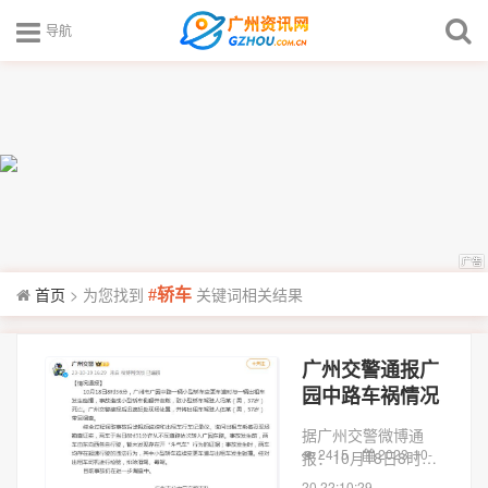
导航
首页
>
为您找到
关键词相关结果
#轿车
广州交警通报广
园中路车祸情况
据广州交警微博通
2415
2023-10-
报：10月18日8时36
分，广州市广园中路
20 22:10:29