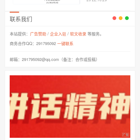
一辆小型轿车变更车
道时与一辆出租车发
生碰撞，事故造成小
联系我们
型轿车侧翻并自燃，
致小型轿车驾驶人冯
本站提供：
广告赞助
/
企业入驻
/
软文收录
等服务。
某（男，37...
商务合作QQ：291795092
一键联系
邮箱：291795092@qq.com（备注：合作或投稿）