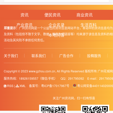
资讯
便民资讯
商业资讯
产业资讯
企业名录
生活百科
郑重提示：
广州资讯网是一个公益性的资讯信息网站平台，本站中的资讯信息均为
及资料（包括但不限于文字、数据、图表及超链接等）均来源于该信息及资料的相
本地问答
活动及其风险不承担任何责任。
关于我们
联系我们
广告合作
投稿服务
Copyright © 2023 www.gzhou.com.cn, All Rights Reserved 版权所有 
服务热线：18926159557（微信/手机）
QQ：291795092
E-mail：2917950
RSS
|
XML
备案号：
粤ICP备17017967号
粤公网安备44011402000
关注广州资讯网，扫一扫有惊喜